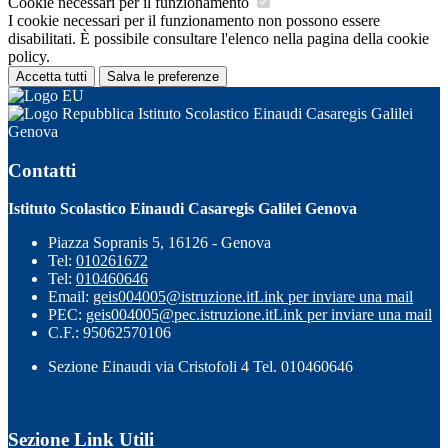
Cookie necessari per il funzionamento
I cookie necessari per il funzionamento non possono essere
disabilitati. È possibile consultare l'elenco nella pagina della cookie
policy.
Accetta tutti
Salva le preferenze
Istituto Scolastico Einaudi Casaregis Galilei
Genova
Contatti
Istituto Scolastico Einaudi Casaregis Galilei Genova
Piazza Sopranis 5, 16126 - Genova
Tel:
010261672
Tel:
010460646
Email:
geis004005@istruzione.it
Link per inviare una mail
PEC:
geis004005@pec.istruzione.it
Link per inviare una mail
C.F.: 95062570106
Sezione Einaudi via Cristofoli 4 Tel. 010460646
Sezione Link Utili