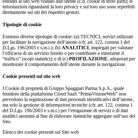
estranei al sito web visitato dall’utente (c.d. cookie di terze parti); le
informazioni riguardanti la loro privacy e sul loro uso sono reperibili
direttamente sui siti dei rispettivi gestori.
Tipologie di cookie
Esistono diverse tipologie di cookie: (a) TECNICI, servizi utilizzati
per facilitare la navigazione dell’utente (cfr. art. 122, comma 1 del
D.Lgs. 196/2003 e s.m.i.); (b)
ANALITICI
, impiegati per valutare
l’efficacia di un servizio fornito o per contribuire a misurarne il
“traffico” (scopi statistici); e di (c)
PROFILAZIONE
, adoperati per
monitorare il comportamento dell’utente durante la navigazione.
Cookie presenti sul sito web
I Cookie di proprietà di Gruppo Spaggiari Parma S.p.A., quale
fornitore della piattaforma Cloud SaaS “PrimaVisioneWeb” non
prevedono la registrazione di dati personali identificativi dell’utente,
ma solo la gestione di informazioni tecniche (cfr. art. 122, comma 1
del D.Lgs. 196/2003 e s.m.i.) per l’erogazione di servizi o di dati
analitici anonimi al fine di elaborare statistiche aggregate sull’uso del
Sito.
Elenco dei cookie presenti sul Sito web