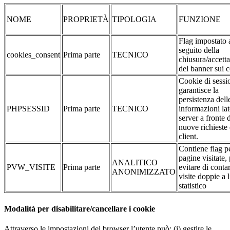
NOME
PROPRIETÀ
TIPOLOGIA
FUNZIONE
Flag impostato 
seguito della
cookies_consent
Prima parte
TECNICO
chiusura/accett
del banner sui 
Cookie di sessi
garantisce la
persistenza dell
PHPSESSID
Prima parte
TECNICO
informazioni la
server a fronte 
nuove richieste 
client.
Contiene flag pe
pagine visitate,
ANALITICO
PVW_VISITE
Prima parte
evitare di conta
ANONIMIZZATO
visite doppie a l
statistico
Modalità per disabilitare/cancellare i cookie
Attraverso le impostazioni del browser l’utente può: (i) gestire le