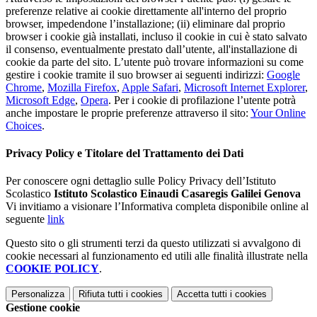
preferenze relative ai cookie direttamente all'interno del proprio
browser, impedendone l’installazione; (ii) eliminare dal proprio
browser i cookie già installati, incluso il cookie in cui è stato salvato
il consenso, eventualmente prestato dall’utente, all'installazione di
cookie da parte del sito. L’utente può trovare informazioni su come
gestire i cookie tramite il suo browser ai seguenti indirizzi:
Google
Chrome
,
Mozilla Firefox
,
Apple Safari
,
Microsoft Internet Explorer
,
Microsoft Edge
,
Opera
. Per i cookie di profilazione l’utente potrà
anche impostare le proprie preferenze attraverso il sito:
Your Online
Choices
.
Privacy Policy e Titolare del Trattamento dei Dati
Per conoscere ogni dettaglio sulle Policy Privacy dell’Istituto
Scolastico
Istituto Scolastico Einaudi Casaregis Galilei Genova
Vi invitiamo a visionare l’Informativa completa disponibile online al
seguente
link
Questo sito o gli strumenti terzi da questo utilizzati si avvalgono di
cookie necessari al funzionamento ed utili alle finalità illustrate nella
COOKIE POLICY
.
Personalizza
Rifiuta tutti
i cookies
Accetta tutti
i cookies
Gestione cookie