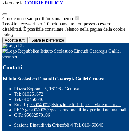
visionare la
COOKIE POLICY
.
Cookie necessari per il funzionamento
I cookie necessari per il funzionamento non possono essere
disabilitati. È possibile consultare l'elenco nella pagina della cookie
policy.
Accetta tutti
Salva le preferenze
Istituto Scolastico Einaudi Casaregis Galilei
Genova
Contatti
Istituto Scolastico Einaudi Casaregis Galilei Genova
Piazza Sopranis 5, 16126 - Genova
Tel:
010261672
Tel:
010460646
Email:
geis004005@istruzione.it
Link per inviare una mail
PEC:
geis004005@pec.istruzione.it
Link per inviare una mail
C.F.: 95062570106
Sezione Einaudi via Cristofoli 4 Tel. 010460646