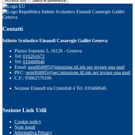
Accetta tutti
Salva le preferenze
Istituto Scolastico Einaudi Casaregis Galilei
Genova
Contatti
Istituto Scolastico Einaudi Casaregis Galilei Genova
Piazza Sopranis 5, 16126 - Genova
Tel:
010261672
Tel:
010460646
Email:
geis004005@istruzione.it
Link per inviare una mail
PEC:
geis004005@pec.istruzione.it
Link per inviare una mail
C.F.: 95062570106
Sezione Einaudi via Cristofoli 4 Tel. 010460646
Sezione Link Utili
Cookie policy
Note legali
Informativa Privacy