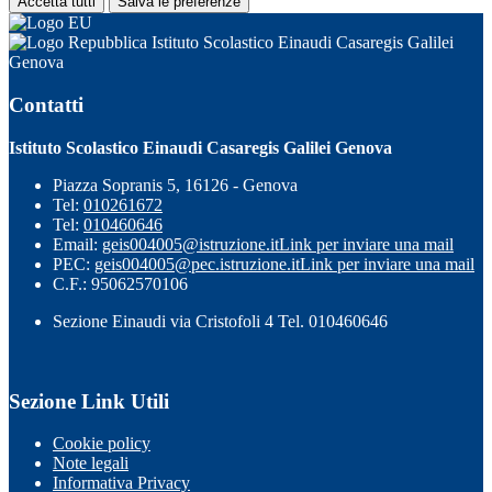
Accetta tutti
Salva le preferenze
Istituto Scolastico Einaudi Casaregis Galilei
Genova
Contatti
Istituto Scolastico Einaudi Casaregis Galilei Genova
Piazza Sopranis 5, 16126 - Genova
Tel:
010261672
Tel:
010460646
Email:
geis004005@istruzione.it
Link per inviare una mail
PEC:
geis004005@pec.istruzione.it
Link per inviare una mail
C.F.: 95062570106
Sezione Einaudi via Cristofoli 4 Tel. 010460646
Sezione Link Utili
Cookie policy
Note legali
Informativa Privacy