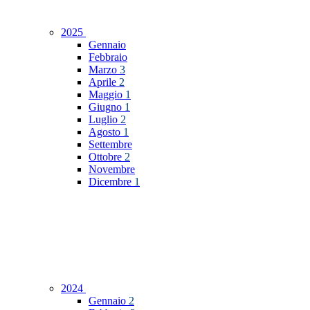
2025
Gennaio
Febbraio
Marzo
3
Aprile
2
Maggio
1
Giugno
1
Luglio
2
Agosto
1
Settembre
Ottobre
2
Novembre
Dicembre
1
2024
Gennaio
2