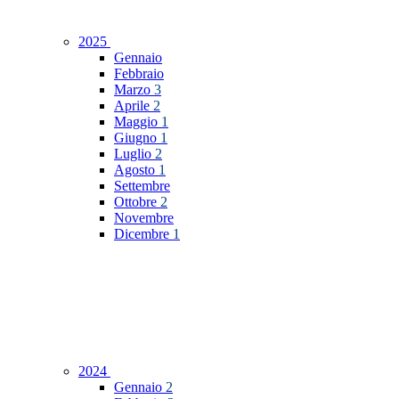
2025
Gennaio
Febbraio
Marzo
3
Aprile
2
Maggio
1
Giugno
1
Luglio
2
Agosto
1
Settembre
Ottobre
2
Novembre
Dicembre
1
2024
Gennaio
2