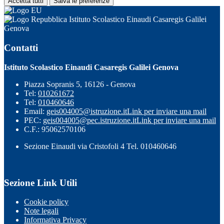
Accetta tutti
Salva le preferenze
Istituto Scolastico Einaudi Casaregis Galilei
Genova
Contatti
Istituto Scolastico Einaudi Casaregis Galilei Genova
Piazza Sopranis 5, 16126 - Genova
Tel:
010261672
Tel:
010460646
Email:
geis004005@istruzione.it
Link per inviare una mail
PEC:
geis004005@pec.istruzione.it
Link per inviare una mail
C.F.: 95062570106
Sezione Einaudi via Cristofoli 4 Tel. 010460646
Sezione Link Utili
Cookie policy
Note legali
Informativa Privacy