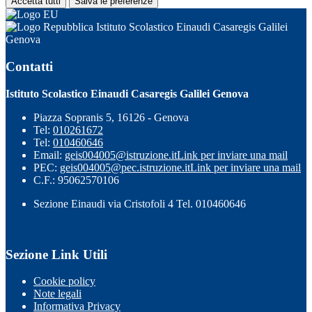
Accetta tutti
Salva le preferenze
Istituto Scolastico Einaudi Casaregis Galilei
Genova
Contatti
Istituto Scolastico Einaudi Casaregis Galilei Genova
Piazza Sopranis 5, 16126 - Genova
Tel:
010261672
Tel:
010460646
Email:
geis004005@istruzione.it
Link per inviare una mail
PEC:
geis004005@pec.istruzione.it
Link per inviare una mail
C.F.: 95062570106
Sezione Einaudi via Cristofoli 4 Tel. 010460646
Sezione Link Utili
Cookie policy
Note legali
Informativa Privacy