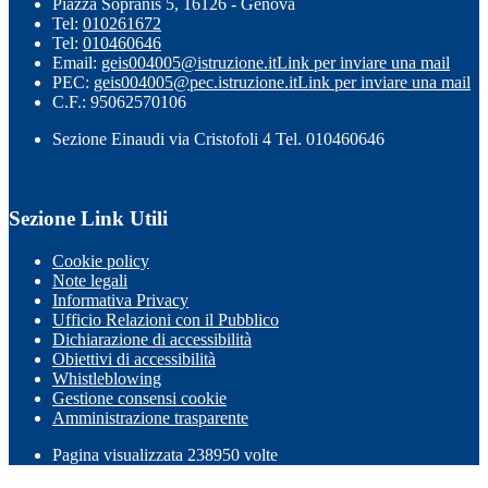
Piazza Sopranis 5, 16126 - Genova
Tel:
010261672
Tel:
010460646
Email:
geis004005@istruzione.it
Link per inviare una mail
PEC:
geis004005@pec.istruzione.it
Link per inviare una mail
C.F.: 95062570106
Sezione Einaudi via Cristofoli 4 Tel. 010460646
Sezione Link Utili
Cookie policy
Note legali
Informativa Privacy
Ufficio Relazioni con il Pubblico
Dichiarazione di accessibilità
Obiettivi di accessibilità
Whistleblowing
Gestione consensi cookie
Amministrazione trasparente
Pagina visualizzata
238950
volte