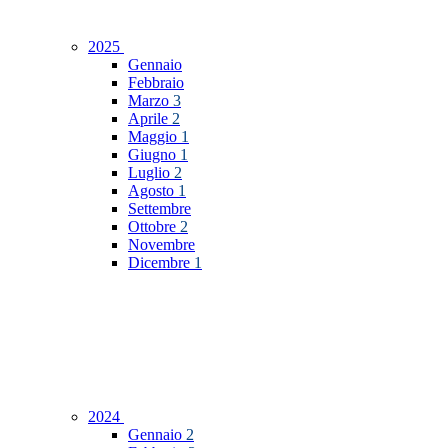
2025
Gennaio
Febbraio
Marzo
3
Aprile
2
Maggio
1
Giugno
1
Luglio
2
Agosto
1
Settembre
Ottobre
2
Novembre
Dicembre
1
2024
Gennaio
2