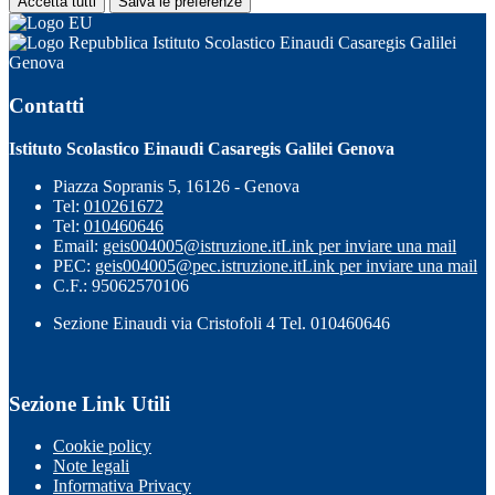
Accetta tutti
Salva le preferenze
Istituto Scolastico Einaudi Casaregis Galilei
Genova
Contatti
Istituto Scolastico Einaudi Casaregis Galilei Genova
Piazza Sopranis 5, 16126 - Genova
Tel:
010261672
Tel:
010460646
Email:
geis004005@istruzione.it
Link per inviare una mail
PEC:
geis004005@pec.istruzione.it
Link per inviare una mail
C.F.: 95062570106
Sezione Einaudi via Cristofoli 4 Tel. 010460646
Sezione Link Utili
Cookie policy
Note legali
Informativa Privacy