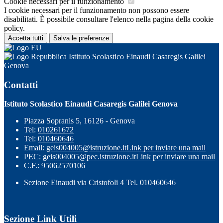
Cookie necessari per il funzionamento
I cookie necessari per il funzionamento non possono essere
disabilitati. È possibile consultare l'elenco nella pagina della cookie
policy.
Accetta tutti
Salva le preferenze
Istituto Scolastico Einaudi Casaregis Galilei
Genova
Contatti
Istituto Scolastico Einaudi Casaregis Galilei Genova
Piazza Sopranis 5, 16126 - Genova
Tel:
010261672
Tel:
010460646
Email:
geis004005@istruzione.it
Link per inviare una mail
PEC:
geis004005@pec.istruzione.it
Link per inviare una mail
C.F.: 95062570106
Sezione Einaudi via Cristofoli 4 Tel. 010460646
Sezione Link Utili