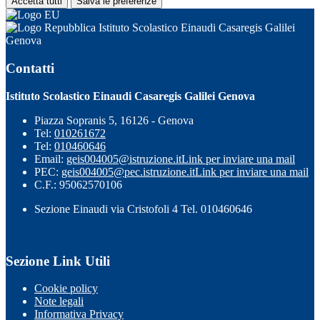
Accetta tutti
Salva le preferenze
Istituto Scolastico Einaudi Casaregis Galilei
Genova
Contatti
Istituto Scolastico Einaudi Casaregis Galilei Genova
Piazza Sopranis 5, 16126 - Genova
Tel:
010261672
Tel:
010460646
Email:
geis004005@istruzione.it
Link per inviare una mail
PEC:
geis004005@pec.istruzione.it
Link per inviare una mail
C.F.: 95062570106
Sezione Einaudi via Cristofoli 4 Tel. 010460646
Sezione Link Utili
Cookie policy
Note legali
Informativa Privacy