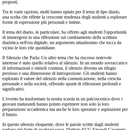
proposti.
Tra le varie opzioni, molti hanno optato per il tema di tipo diario,
una scelta che riflette la crescente tendenza degli studenti a esplorare
forme di espressione più personali e intime.
Il tema del diario, in particolare, ha offerto agli studenti l'opportunità
di immergersi in una riflessione sul cambiamento della scrittura
diaristica nell'era digitale, un argomento attualissimo che tocca da
vicino le loro vite quotidiane.
Il Silenzio che Parla: Un altro tema che ha riscosso notevole
interesse è stato quello relativo al silenzio. In un mondo sovraccarico
di informazioni e stimoli continui, il silenzio diventa un rifugio
prezioso e una dimensione di introspezione. Gli studenti hanno
esplorato il valore del silenzio nella comunicazione, nella crescita
personale e nella società, offrendo spunti di riflessione profondi e
significativi.
L'evento ha trasformato la nostra scuola in un palcoscenico dove i
giovani maturandi hanno potuto esprimere non solo la loro
preparazione accademica ma anche le loro speranze e aspirazioni per
il futuro.
In questo silenzio eloquente, dove le parole scritte dagli studenti
parlano più forte di qualsiasi voce, l'Istituto ECG Einaudi Casaregis