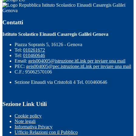
Istituto Scolastico Einaudi Casaregis Galilei
Genova
Contatti
Istituto Scolastico Einaudi Casaregis Galilei Genova
Piazza Sopranis 5, 16126 - Genova
Tel:
010261672
Tel:
010460646
Email:
geis004005@istruzione.it
Link per inviare una mail
PEC:
geis004005@pec.istruzione.it
Link per inviare una mail
C.F.: 95062570106
Sezione Einaudi via Cristofoli 4 Tel. 010460646
Sezione Link Utili
Cookie policy
Note legali
Informativa Privacy
Ufficio Relazioni con il Pubblico