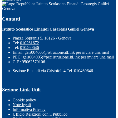
Istituto Scolastico Einaudi Casaregis Galilei
Genova
Contatti
Istituto Scolastico Einaudi Casaregis Galilei Genova
Piazza Sopranis 5, 16126 - Genova
Tel:
010261672
Tel:
010460646
Email:
geis004005@istruzione.it
Link per inviare una mail
PEC:
geis004005@pec.istruzione.it
Link per inviare una mail
C.F.: 95062570106
Sezione Einaudi via Cristofoli 4 Tel. 010460646
Sezione Link Utili
Cookie policy
Note legali
Informativa Privacy
Ufficio Relazioni con il Pubblico