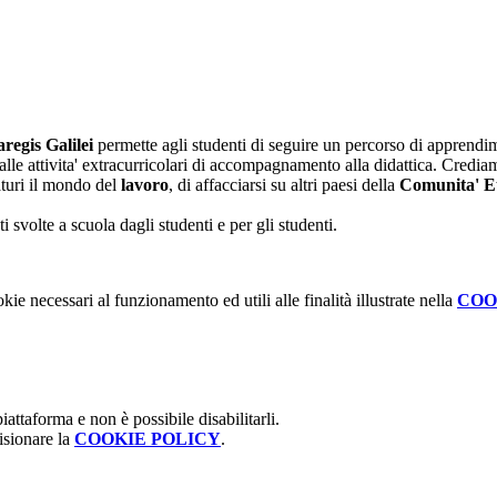
regis Galilei
permette agli studenti di seguire un percorso di apprendim
le attivita' extracurricolari di accompagnamento alla didattica. Crediam
aturi il mondo del
lavoro
, di affacciarsi su altri paesi della
Comunita' E
nti svolte a scuola dagli studenti e per gli studenti.
kie necessari al funzionamento ed utili alle finalità illustrate nella
COO
attaforma e non è possibile disabilitarli.
isionare la
COOKIE POLICY
.