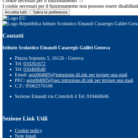
Cookie necessari per il funzionamento
I cookie necessari per il funzionamento non possono essere disabilitati.
Accetta tutti
Salva le preferenze
Istituto Scolastico Einaudi Casaregis Galilei Gen
Contatti
Istituto Scolastico Einaudi Casaregis Galilei Genova
Piazza Sopranis 5, 16126 - Genova
Tel:
010261672
Tel:
010460646
Email:
geis004005@istruzione.it
Link per inviare una mail
PEC:
geis004005@pec.istruzione.it
Link per inviare una mail
C.F.: 95062570106
Sezione Einaudi via Cristofoli 4 Tel. 010460646
Sezione Link Utili
Cookie policy
Note legali