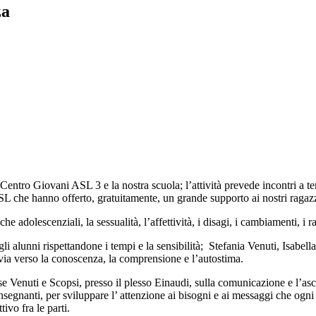
za
 Centro Giovani ASL 3 e la nostra scuola; l’attività prevede incontri a t
ASL che hanno offerto, gratuitamente, un grande supporto ai nostri ragazz
e adolescenziali, la sessualità, l’affettività, i disagi, i cambiamenti, i r
i alunni rispettandone i tempi e la sensibilità;
Stefania Venuti, Isabel
via verso la conoscenza, la comprensione e l’autostima.
e Venuti e Scopsi, presso il plesso Einaudi, sulla comunicazione e l’asco
 insegnanti, per sviluppare l’ attenzione ai bisogni e ai messaggi che ogni
ivo fra le parti.