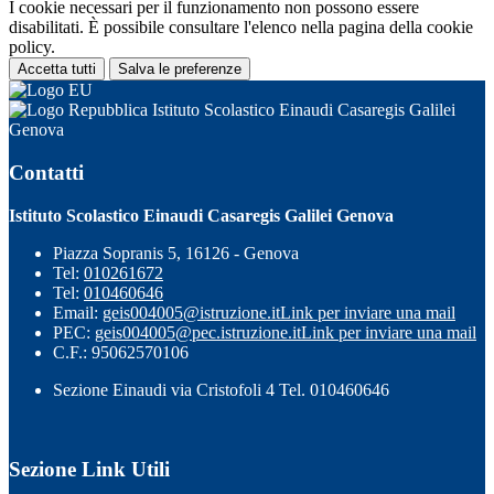
I cookie necessari per il funzionamento non possono essere
disabilitati. È possibile consultare l'elenco nella pagina della cookie
policy.
Accetta tutti
Salva le preferenze
Istituto Scolastico Einaudi Casaregis Galilei
Genova
Contatti
Istituto Scolastico Einaudi Casaregis Galilei Genova
Piazza Sopranis 5, 16126 - Genova
Tel:
010261672
Tel:
010460646
Email:
geis004005@istruzione.it
Link per inviare una mail
PEC:
geis004005@pec.istruzione.it
Link per inviare una mail
C.F.: 95062570106
Sezione Einaudi via Cristofoli 4 Tel. 010460646
Sezione Link Utili