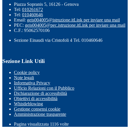
Piazza Sopranis 5, 16126 - Genova
Tel:
010261672
Tel:
010460646
Email:
geis004005@istruzione.it
Link per inviare una mail
PEC:
geis004005@pec.istruzione.it
Link per inviare una mail
C.F.: 95062570106
Sezione Einaudi via Cristofoli 4 Tel. 010460646
Sezione Link Utili
Cookie policy
Note legali
Informativa Privacy
Ufficio Relazioni con il Pubblico
Dichiarazione di accessibilità
Obiettivi di accessibilità
Whistleblowing
Gestione consensi cookie
Amministrazione trasparente
Pagina visualizzata
1116
volte