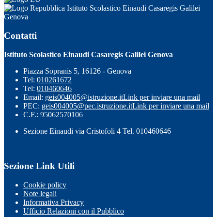
Istituto Scolastico Einaudi Casaregis Galilei
Genova
Contatti
Istituto Scolastico Einaudi Casaregis Galilei Genova
Piazza Sopranis 5, 16126 - Genova
Tel:
010261672
Tel:
010460646
Email:
geis004005@istruzione.it
Link per inviare una mail
PEC:
geis004005@pec.istruzione.it
Link per inviare una mail
C.F.: 95062570106
Sezione Einaudi via Cristofoli 4 Tel. 010460646
Sezione Link Utili
Cookie policy
Note legali
Informativa Privacy
Ufficio Relazioni con il Pubblico