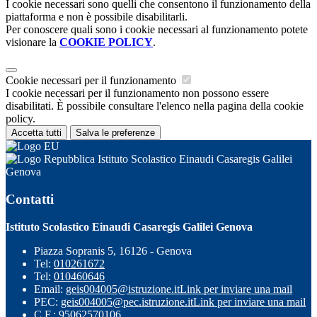
I cookie necessari sono quelli che consentono il funzionamento della
piattaforma e non è possibile disabilitarli.
Per conoscere quali sono i cookie necessari al funzionamento potete
visionare la
COOKIE POLICY
.
Cookie necessari per il funzionamento
I cookie necessari per il funzionamento non possono essere
disabilitati. È possibile consultare l'elenco nella pagina della cookie
policy.
Accetta tutti
Salva le preferenze
Istituto Scolastico Einaudi Casaregis Galilei
Genova
Contatti
Istituto Scolastico Einaudi Casaregis Galilei Genova
Piazza Sopranis 5, 16126 - Genova
Tel:
010261672
Tel:
010460646
Email:
geis004005@istruzione.it
Link per inviare una mail
PEC:
geis004005@pec.istruzione.it
Link per inviare una mail
C.F.: 95062570106