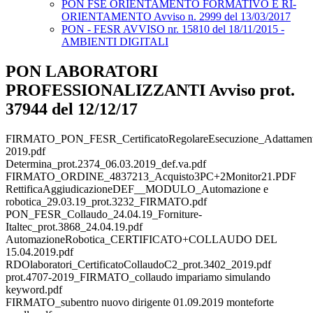
PON FSE ORIENTAMENTO FORMATIVO E RI-
ORIENTAMENTO Avviso n. 2999 del 13/03/2017
PON - FESR AVVISO nr. 15810 del 18/11/2015 -
AMBIENTI DIGITALI
PON LABORATORI
PROFESSIONALIZZANTI Avviso prot.
37944 del 12/12/17
FIRMATO_PON_FESR_CertificatoRegolareEsecuzione_AdattamentiE
2019.pdf
Determina_prot.2374_06.03.2019_def.va.pdf
FIRMATO_ORDINE_4837213_Acquisto3PC+2Monitor21.PDF
RettificaAggiudicazioneDEF__MODULO_Automazione e
robotica_29.03.19_prot.3232_FIRMATO.pdf
PON_FESR_Collaudo_24.04.19_Forniture-
Italtec_prot.3868_24.04.19.pdf
AutomazioneRobotica_CERTIFICATO+COLLAUDO DEL
15.04.2019.pdf
RDOlaboratori_CertificatoCollaudoC2_prot.3402_2019.pdf
prot.4707-2019_FIRMATO_collaudo impariamo simulando
keyword.pdf
FIRMATO_subentro nuovo dirigente 01.09.2019 monteforte