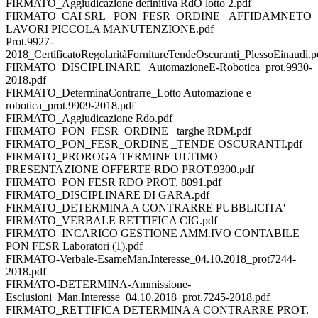
FIRMATO_Aggiudicazione definitiva RdO lotto 2.pdf
FIRMATO_CAI SRL _PON_FESR_ORDINE _AFFIDAMNETO
LAVORI PICCOLA MANUTENZIONE.pdf
Prot.9927-
2018_CertificatoRegolaritàFornitureTendeOscuranti_PlessoEinaudi.p
FIRMATO_DISCIPLINARE_ AutomazioneE-Robotica_prot.9930-
2018.pdf
FIRMATO_DeterminaContrarre_Lotto Automazione e
robotica_prot.9909-2018.pdf
FIRMATO_Aggiudicazione Rdo.pdf
FIRMATO_PON_FESR_ORDINE _targhe RDM.pdf
FIRMATO_PON_FESR_ORDINE _TENDE OSCURANTI.pdf
FIRMATO_PROROGA TERMINE ULTIMO
PRESENTAZIONE OFFERTE RDO PROT.9300.pdf
FIRMATO_PON FESR RDO PROT. 8091.pdf
FIRMATO_DISCIPLINARE DI GARA.pdf
FIRMATO_DETERMINA A CONTRARRE PUBBLICITA'
FIRMATO_VERBALE RETTIFICA CIG.pdf
FIRMATO_INCARICO GESTIONE AMM.IVO CONTABILE
PON FESR Laboratori (1).pdf
FIRMATO-Verbale-EsameMan.Interesse_04.10.2018_prot7244-
2018.pdf
FIRMATO-DETERMINA-Ammissione-
Esclusioni_Man.Interesse_04.10.2018_prot.7245-2018.pdf
FIRMATO_RETTIFICA DETERMINA A CONTRARRE PROT.