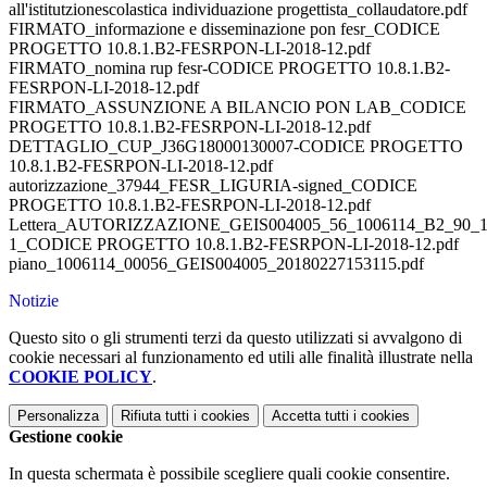
all'istitutzionescolastica individuazione progettista_collaudatore.pdf
FIRMATO_informazione e disseminazione pon fesr_CODICE
PROGETTO 10.8.1.B2-FESRPON-LI-2018-12.pdf
FIRMATO_nomina rup fesr-CODICE PROGETTO 10.8.1.B2-
FESRPON-LI-2018-12.pdf
FIRMATO_ASSUNZIONE A BILANCIO PON LAB_CODICE
PROGETTO 10.8.1.B2-FESRPON-LI-2018-12.pdf
DETTAGLIO_CUP_J36G18000130007-CODICE PROGETTO
10.8.1.B2-FESRPON-LI-2018-12.pdf
autorizzazione_37944_FESR_LIGURIA-signed_CODICE
PROGETTO 10.8.1.B2-FESRPON-LI-2018-12.pdf
Lettera_AUTORIZZAZIONE_GEIS004005_56_1006114_B2_90_1
1_CODICE PROGETTO 10.8.1.B2-FESRPON-LI-2018-12.pdf
piano_1006114_00056_GEIS004005_20180227153115.pdf
Notizie
Questo sito o gli strumenti terzi da questo utilizzati si avvalgono di
cookie necessari al funzionamento ed utili alle finalità illustrate nella
COOKIE POLICY
.
Personalizza
Rifiuta tutti
i cookies
Accetta tutti
i cookies
Gestione cookie
In questa schermata è possibile scegliere quali cookie consentire.