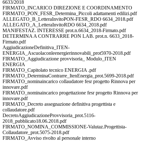
6633/2018
FIRMATO_INCARICO DIREZIONE E COORDINAMENTO
FIRMATO_PON_FESR_Determina_Piccoli adattamenti edilizi.pdf
ALLEGATO_B_LetteraInvitoPON-FESR_RDO 6634_2018.pdf
ALLEGATO_A_LetteraInvitoRDO 6634_2018.pdf
MANIFESTAZ. INTERESSE prot.n.6634_2018-Firmato.pdf
DETERMINA A CONTRARRE PON LAB. prot.n. 6633_2018-
Firmato.pdf
AggiudicazioneDefinitiva_ITEN-
ENERGIA_Ascuolaconleenergierinnovabili_prot5970-2018.pdf
FIRMATO_Aggiudicazione provvisoria_ Modulo_ITEN
ENERGIA
FIRMATO_Capitolato tecnico ENERGIA .pdf
FIRMATO_DeterminaContrarre_ItenEnergia_prot.5699-2018.pdf
FIRMATO_nominaincarico collaudatore fesr progetto Rinnova per
innovare.pdf
FIRMATO_nominaincarico progettazione fesr progetto Rinnova per
innovare.pdf
FIRMATO_Decreto assegnazione definitiva progettista e
collaudatore.pdf
DecretoAggiudicazioneProvvisoria_prot.5116-
2018_pubblicato18.06.2018.pdf
FIRMATO_NOMINA_COMMISSIONE-Valutaz.Progettista-
Collaudatore_prot.5075-2018.pdf
FIRMATO_Avviso rivolto al personale interno