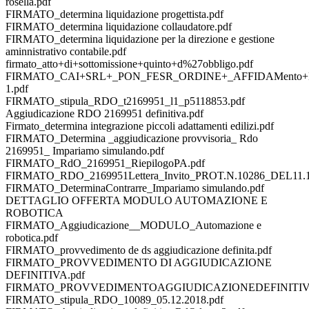
rosella.pdf
FIRMATO_determina liquidazione progettista.pdf
FIRMATO_determina liquidazione collaudatore.pdf
FIRMATO_determina liquidazione per la direzione e gestione
aminnistrativo contabile.pdf
firmato_atto+di+sottomissione+quinto+d%27obbligo.pdf
FIRMATO_CAI+SRL+_PON_FESR_ORDINE+_AFFIDAMento+LAV
1.pdf
FIRMATO_stipula_RDO_t2169951_l1_p5118853.pdf
Aggiudicazione RDO 2169951 definitiva.pdf
Firmato_determina integrazione piccoli adattamenti edilizi.pdf
FIRMATO_Determina _aggiudicazione provvisoria_ Rdo
2169951_ Impariamo simulando.pdf
FIRMATO_RdO_2169951_RiepilogoPA.pdf
FIRMATO_RDO_2169951Lettera_Invito_PROT.N.10286_DEL11.12
FIRMATO_DeterminaContrarre_Impariamo simulando.pdf
DETTAGLIO OFFERTA MODULO AUTOMAZIONE E
ROBOTICA
FIRMATO_Aggiudicazione__MODULO_Automazione e
robotica.pdf
FIRMATO_provvedimento de ds aggiudicazione definita.pdf
FIRMATO_PROVVEDIMENTO DI AGGIUDICAZIONE
DEFINITIVA.pdf
FIRMATO_PROVVEDIMENTOAGGIUDICAZIONEDEFINITIVAP
FIRMATO_stipula_RDO_10089_05.12.2018.pdf