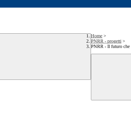
Home
>
PNRR - progetti
>
PNRR - Il futuro che 