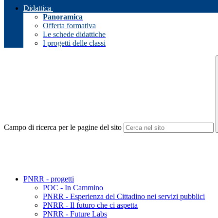
Didattica
Panoramica
Offerta formativa
Le schede didattiche
I progetti delle classi
Campo di ricerca per le pagine del sito
PNRR - progetti
POC - In Cammino
PNRR - Esperienza del Cittadino nei servizi pubblici
PNRR - Il futuro che ci aspetta
PNRR - Future Labs