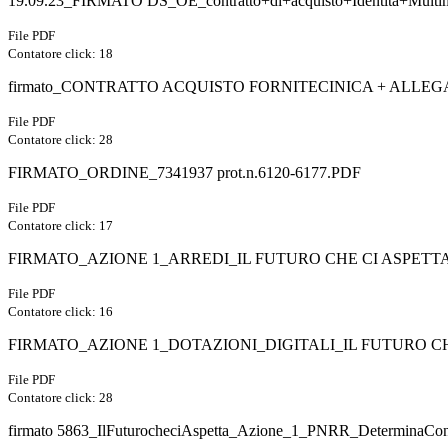
19.09.23_FIRMATO DS_OE_contratto+di+acquisto+Identita+Multim
File PDF
Contatore click: 18
firmato_CONTRATTO ACQUISTO FORNITECINICA + ALLEGA
File PDF
Contatore click: 28
FIRMATO_ORDINE_7341937 prot.n.6120-6177.PDF
File PDF
Contatore click: 17
FIRMATO_AZIONE 1_ARREDI_IL FUTURO CHE CI ASPETT
File PDF
Contatore click: 16
FIRMATO_AZIONE 1_DOTAZIONI_DIGITALI_IL FUTURO CHE
File PDF
Contatore click: 28
firmato 5863_IlFuturocheciAspetta_Azione_1_PNRR_DeterminaCont