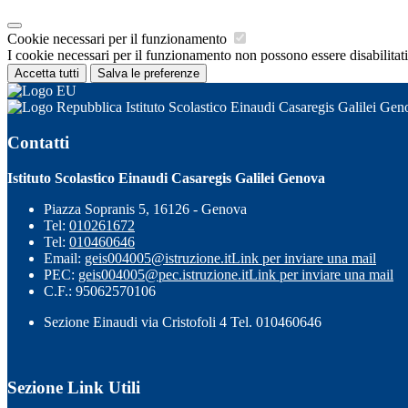
Cookie necessari per il funzionamento
I cookie necessari per il funzionamento non possono essere disabilitati.
Accetta tutti
Salva le preferenze
Istituto Scolastico Einaudi Casaregis Galilei Gen
Contatti
Istituto Scolastico Einaudi Casaregis Galilei Genova
Piazza Sopranis 5, 16126 - Genova
Tel:
010261672
Tel:
010460646
Email:
geis004005@istruzione.it
Link per inviare una mail
PEC:
geis004005@pec.istruzione.it
Link per inviare una mail
C.F.: 95062570106
Sezione Einaudi via Cristofoli 4 Tel. 010460646
Sezione Link Utili