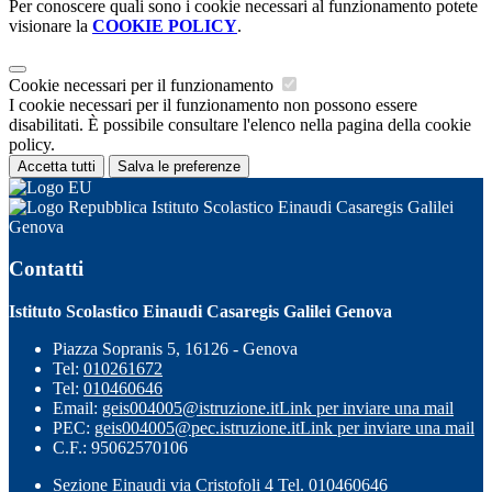
Per conoscere quali sono i cookie necessari al funzionamento potete
visionare la
COOKIE POLICY
.
Cookie necessari per il funzionamento
I cookie necessari per il funzionamento non possono essere
disabilitati. È possibile consultare l'elenco nella pagina della cookie
policy.
Accetta tutti
Salva le preferenze
Istituto Scolastico Einaudi Casaregis Galilei
Genova
Contatti
Istituto Scolastico Einaudi Casaregis Galilei Genova
Piazza Sopranis 5, 16126 - Genova
Tel:
010261672
Tel:
010460646
Email:
geis004005@istruzione.it
Link per inviare una mail
PEC:
geis004005@pec.istruzione.it
Link per inviare una mail
C.F.: 95062570106
Sezione Einaudi via Cristofoli 4 Tel. 010460646