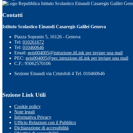
Istituto Scolastico Einaudi Casaregis Galilei Gen
Contatti
Istituto Scolastico Einaudi Casaregis Galilei Genova
Piazza Sopranis 5, 16126 - Genova
Tel:
010261672
Tel:
010460646
Email:
geis004005@istruzione.it
Link per inviare una mail
PEC:
geis004005@pec.istruzione.it
Link per inviare una mail
C.F.: 95062570106
Sezione Einaudi via Cristofoli 4 Tel. 010460646
Sezione Link Utili
Cookie policy
Note legali
Informativa Privacy
Ufficio Relazioni con il Pubblico
Dichiarazione di accessibilità