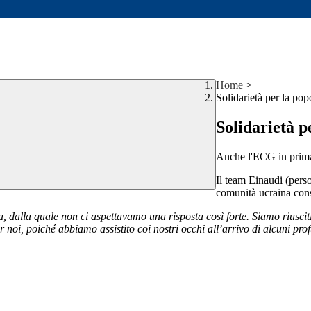
Home
>
Solidarietà per la po
Solidarietà p
Anche l'ECG in prima
Il team Einaudi (perso
comunità ucraina cons
iva, dalla quale non ci aspettavamo una risposta così forte. Siamo riusc
r noi, poiché abbiamo assistito coi nostri occhi all’arrivo di alcuni p