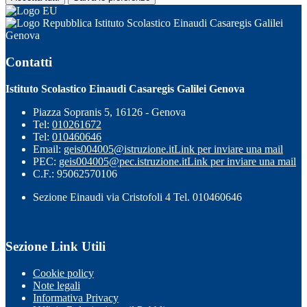
Istituto Scolastico Einaudi Casaregis Galilei
Genova
Contatti
Istituto Scolastico Einaudi Casaregis Galilei Genova
Piazza Sopranis 5, 16126 - Genova
Tel:
010261672
Tel:
010460646
Email:
geis004005@istruzione.it
Link per inviare una mail
PEC:
geis004005@pec.istruzione.it
Link per inviare una mail
C.F.: 95062570106
Sezione Einaudi via Cristofoli 4 Tel. 010460646
Sezione Link Utili
Cookie policy
Note legali
Informativa Privacy