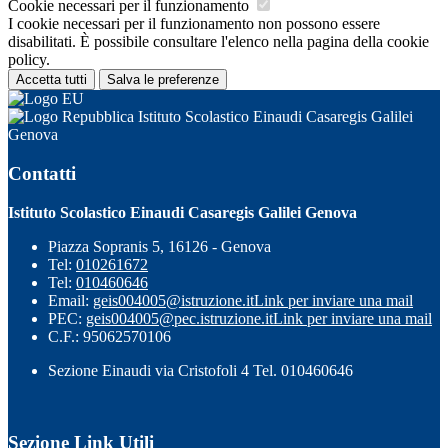
Cookie necessari per il funzionamento
I cookie necessari per il funzionamento non possono essere
disabilitati. È possibile consultare l'elenco nella pagina della cookie
policy.
Accetta tutti
Salva le preferenze
Istituto Scolastico Einaudi Casaregis Galilei
Genova
Contatti
Istituto Scolastico Einaudi Casaregis Galilei Genova
Piazza Sopranis 5, 16126 - Genova
Tel:
010261672
Tel:
010460646
Email:
geis004005@istruzione.it
Link per inviare una mail
PEC:
geis004005@pec.istruzione.it
Link per inviare una mail
C.F.: 95062570106
Sezione Einaudi via Cristofoli 4 Tel. 010460646
Sezione Link Utili