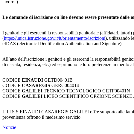
lavoro”).
Le domande di iscrizione on line devono essere presentate dalle o
I genitori e gli esercenti la responsabilità genitoriale (affidatari, tut
(
https://unica.istruzione.gov.it/it/orientamento/iscrizioni
), utilizzando 
eIDAS (electronic IDentification Authentication and Signature).
All’atto dell’iscrizione i genitori e gli esercenti la responsabilità gen
di nascita, residenza, etc.) ed esprimono le loro preferenze in merito a
CODICE
EINAUDI
GETD00401B
CODICE
CASAREGIS
GERC004014
CODICE
GALILEI
TECNICO TECNOLOGICO GETF00401N
CODICE
GALILEI
LICEO SCIENTIFICO OPZIONE SCIENZE 
L’I.I.S.S.EINAUDI CASAREGIS GALILEI offre supporto alle famiglie p
provenienza offrono il medesimo servizio.
Notizie