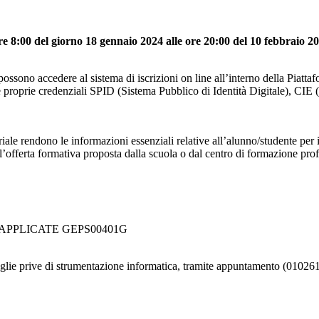
re 8:00 del giorno 18 gennaio 2024 alle ore 20:00 del 10 febbraio 20
ori) possono accedere al sistema di iscrizioni on line all’interno della Pi
le proprie credenziali SPID (Sistema Pubblico di Identità Digitale), CIE 
itoriale rendono le informazioni essenziali relative all’alunno/studente per
ll’offerta formativa proposta dalla scuola o dal centro di formazione prof
APPLICATE GEPS00401G
rive di strumentazione informatica, tramite appuntamento (010261672