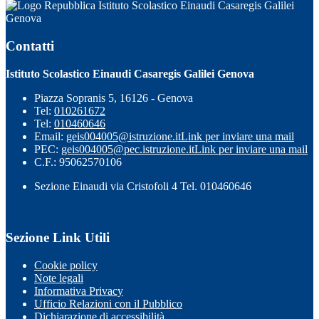
Istituto Scolastico Einaudi Casaregis Galilei
Genova
Contatti
Istituto Scolastico Einaudi Casaregis Galilei Genova
Piazza Sopranis 5, 16126 - Genova
Tel:
010261672
Tel:
010460646
Email:
geis004005@istruzione.it
Link per inviare una mail
PEC:
geis004005@pec.istruzione.it
Link per inviare una mail
C.F.: 95062570106
Sezione Einaudi via Cristofoli 4 Tel. 010460646
Sezione Link Utili
Cookie policy
Note legali
Informativa Privacy
Ufficio Relazioni con il Pubblico
Dichiarazione di accessibilità