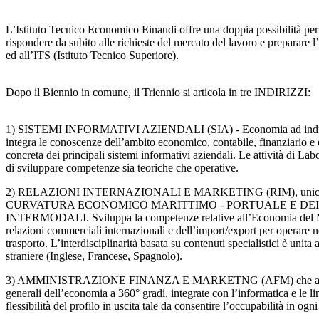
L’Istituto Tecnico Economico Einaudi offre una doppia possibilità per
rispondere da subito alle richieste del mercato del lavoro e preparare l
ed all’ITS (Istituto Tecnico Superiore).
Dopo il Biennio in comune, il Triennio si articola in tre INDIRIZZI:
1) SISTEMI INFORMATIVI AZIENDALI (SIA) - Economia ad indirizz
integra le conoscenze dell’ambito economico, contabile, finanziario e
concreta dei principali sistemi informativi aziendali. Le attività di L
di sviluppare competenze sia teoriche che operative.
2) RELAZIONI INTERNAZIONALI E MARKETING (RIM), unico 
CURVATURA ECONOMICO MARITTIMO - PORTUALE E DEI
INTERMODALI. Sviluppa la competenze relative all’Economia del Ma
relazioni commerciali internazionali e dell’import/export per operare ne
trasporto. L’interdisciplinarità basata su contenuti specialistici è unita
straniere (Inglese, Francese, Spagnolo).
3) AMMINISTRAZIONE FINANZA E MARKETNG (AFM) che appro
generali dell’economia a 360° gradi, integrate con l’informatica e le l
flessibilità del profilo in uscita tale da consentire l’occupabilità in og