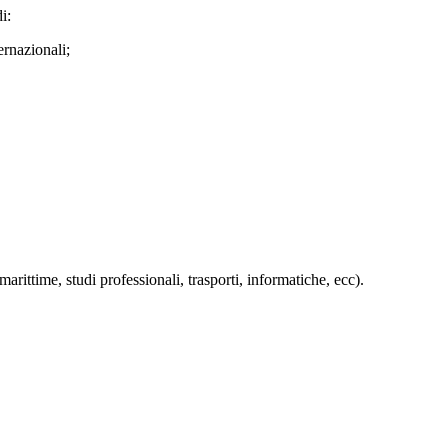
i:
ernazionali;
arittime, studi professionali, trasporti, informatiche, ecc).