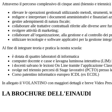
Attraverso il percorso complessivo di cinque anni (biennio e triennio)
rilevare le operazioni gestionali utilizzando metodi, strumenti, te
redigere e interpretare i documenti amministrativi e finanziari az
gestire adempimenti di natura fiscale;
collaborare alle trattative contrattuali riferite alle diverse aree f
svolgere attività di marketing;
collaborare all’organizzazione, alla gestione e al controllo dei p
utilizzare tecnologie e software applicativi per la gestione inte
Al fine di integrare teoria e pratica la nostra scuola:
è dotata di quattro laboratori di informatica
computer docente e casse e lavagna luminosa interattiva (LIM) in
i docenti salvano le lezioni On Line tramite l’applicazione Cla
svolge nel triennio percorsi di Stage lavorativi (PCTO) presso le 
Corso patentino informatico europeo ICDL (ex ECDL)
In allegato il VOLANTINO con maggiori dettagli e breve Video Pres
LA BROCHURE DELL'EINAUDI