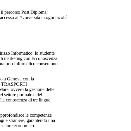
 il percorso Post Diploma:
’accesso all’Università in ogni facoltà
o Informatico: lo studente
 di marketing con la conoscenza
aboratorio Informatico consentono
a Genova con la
 TRASPORTI
re, ovvero la gestione delle
l settore portuale e del
 alla conoscenza di tre lingue
fondisce le competenze
ingue straniere, garantendo una
ni settore economico.