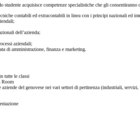
 lo studente acquisisce competenze specialistiche che gli consentiranno d
cniche contabili ed extracontabili in linea con i principi nazionali ed int
iendali;
unzionali dell’azienda;
rocessi aziendali;
grata di amministrazione, finanza e marketing.
 tutte le classi
ss Room
aziende del genovese nei vari settori di pertinenza (industriali, servizi, m
entazione