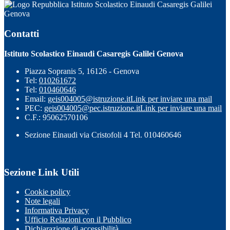
Istituto Scolastico Einaudi Casaregis Galilei
Genova
Contatti
Istituto Scolastico Einaudi Casaregis Galilei Genova
Piazza Sopranis 5, 16126 - Genova
Tel:
010261672
Tel:
010460646
Email:
geis004005@istruzione.it
Link per inviare una mail
PEC:
geis004005@pec.istruzione.it
Link per inviare una mail
C.F.: 95062570106
Sezione Einaudi via Cristofoli 4 Tel. 010460646
Sezione Link Utili
Cookie policy
Note legali
Informativa Privacy
Ufficio Relazioni con il Pubblico
Dichiarazione di accessibilità