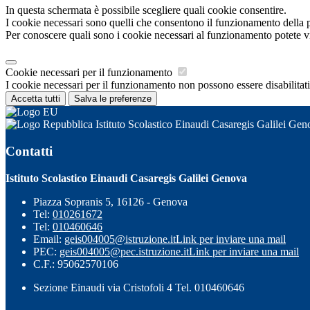
In questa schermata è possibile scegliere quali cookie consentire.
I cookie necessari sono quelli che consentono il funzionamento della pi
Per conoscere quali sono i cookie necessari al funzionamento potete v
Cookie necessari per il funzionamento
I cookie necessari per il funzionamento non possono essere disabilitati.
Accetta tutti
Salva le preferenze
Istituto Scolastico Einaudi Casaregis Galilei Gen
Contatti
Istituto Scolastico Einaudi Casaregis Galilei Genova
Piazza Sopranis 5, 16126 - Genova
Tel:
010261672
Tel:
010460646
Email:
geis004005@istruzione.it
Link per inviare una mail
PEC:
geis004005@pec.istruzione.it
Link per inviare una mail
C.F.: 95062570106
Sezione Einaudi via Cristofoli 4 Tel. 010460646