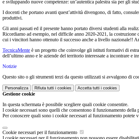
e sviluppando nuove competenze: un’autentica palestra sia per gli stu
I docenti che portano avanti quest’attività divengono, di fatto, consule
produttivi.
Gli anni passati ed il presente hanno portato diversi studenti alla real
Ricordiamo ad esempio, nel difficile anno 2020-2021, la costruzione d
cui i vincitori hanno ottenuto il successo anche a livello nazionale!! A
TecnicaMente
è un progetto che coinvolge gli istituti formativi di estr
dell’ultimo anno e le aziende del territorio interessate a incontrare e in
Notizie
Questo sito o gli strumenti terzi da questo utilizzati si avvalgono di coo
Personalizza
Rifiuta tutti
i cookies
Accetta tutti
i cookies
Gestione cookie
In questa schermata è possibile scegliere quali cookie consentire.
I cookie necessari sono quelli che consentono il funzionamento della pi
Per conoscere quali sono i cookie necessari al funzionamento potete v
Cookie necessari per il funzionamento
I cookie necessari per il funzionamento non possono essere disabilitati.