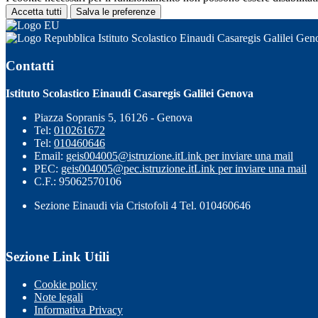
Accetta tutti
Salva le preferenze
Istituto Scolastico Einaudi Casaregis Galilei Gen
Contatti
Istituto Scolastico Einaudi Casaregis Galilei Genova
Piazza Sopranis 5, 16126 - Genova
Tel:
010261672
Tel:
010460646
Email:
geis004005@istruzione.it
Link per inviare una mail
PEC:
geis004005@pec.istruzione.it
Link per inviare una mail
C.F.: 95062570106
Sezione Einaudi via Cristofoli 4 Tel. 010460646
Sezione Link Utili
Cookie policy
Note legali
Informativa Privacy