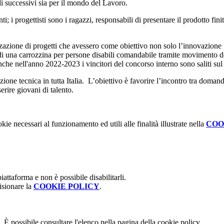
di successivi sia per il mondo del Lavoro.
nti; i progettisti sono i ragazzi, responsabili di presentare il prodotto
izzazione di progetti che avessero come obiettivo non solo l’innovazione 
i una carrozzina per persone disabili comandabile tramite movimento deg
nche nell'anno 2022-2023 i vincitori del concorso interno sono saliti sul
azione tecnica in tutta Italia. L’obiettivo è favorire l’incontro tra doma
serire giovani di talento.
kie necessari al funzionamento ed utili alle finalità illustrate nella
COO
attaforma e non è possibile disabilitarli.
isionare la
COOKIE POLICY
.
 È possibile consultare l'elenco nella pagina della cookie policy.