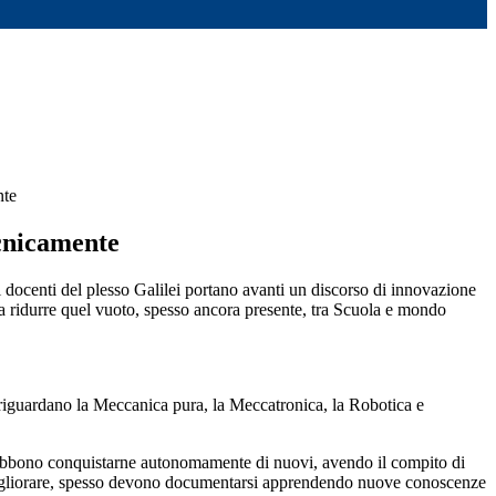
nte
cnicamente
i docenti del plesso Galilei portano avanti un discorso di innovazione
 a ridurre quel vuoto, spesso ancora presente, tra Scuola e mondo
 riguardano la Meccanica pura, la Meccatronica, la Robotica e
 debbono conquistarne autonomamente di nuovi, avendo il compito di
, migliorare, spesso devono documentarsi apprendendo nuove conoscenze