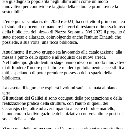
Ha guadagnato popolarità negli ultimi anni come un modo
innovativo per condividere la gioia della lettura e promuovere la
sostenibilità.
L'emergenza sanitaria, del 2020 e 2021, ha costretto il primo nucleo
di studenti e docenti a rimandare i lavori di restauro e rimessa in uso
della biblioteca del plesso di Piazza Sopranis. Nel 2022 il progetto è
stato ripreso e allargato, coinvolgendo anche l'istituto Einaudi che
possiede, a sua volta, una ricca biblioteca.
Attualmente il nuovo gruppo sta lavorando alla catalogazione, alla
messa a punto dello spazio e all'acquisto dei nuovi arredi.
Nel frattempo gli studenti in stage hanno ideato un modo innovativo
di diffondere l'amore per i libri e renderli gratuitamente accessibili a
tutti, aspettando di poter prendere possesso dello spazio della
biblioteca.
La casetta di legno che ospiterà i volumi sarà sistemata al piano
terra.
Gli studenti del Galilei si sono occupati della progettazione e della
realizzazione pratica della struttura, con l'aiuto di quelli del
Casaregis che, oltre ad aver imparato a usare chiodi e martello,
hanno curato la divulgazione dell'iniziativa con volantini e post sui
social della scuola.
Siamo una delle prime scuole a Genova a sperimentare questo tipo