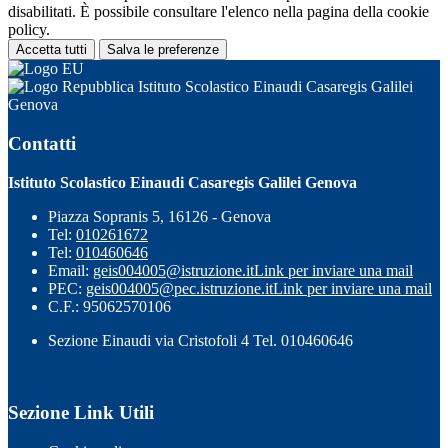
disabilitati. È possibile consultare l'elenco nella pagina della cookie
policy.
Accetta tutti
Salva le preferenze
Istituto Scolastico Einaudi Casaregis Galilei
Genova
Contatti
Istituto Scolastico Einaudi Casaregis Galilei Genova
Piazza Sopranis 5, 16126 - Genova
Tel:
010261672
Tel:
010460646
Email:
geis004005@istruzione.it
Link per inviare una mail
PEC:
geis004005@pec.istruzione.it
Link per inviare una mail
C.F.: 95062570106
Sezione Einaudi via Cristofoli 4 Tel. 010460646
Sezione Link Utili