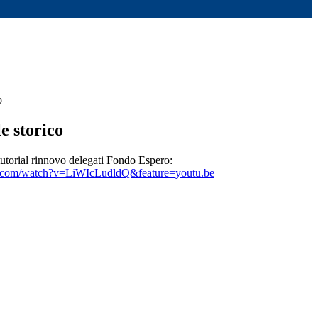
o
e storico
utorial rinnovo delegati Fondo Espero:
e.com/watch?v=LiWIcLudldQ&feature=youtu.be