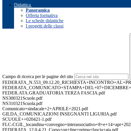
Didattica
Panoramica
Offerta formativa
Le schede didattiche
I progetti delle classi
Campo di ricerca per le pagine del sito
FEDERATA_N.553_09.12.20_RICHIESTA+INCONTRO+AL+P
FEDERATA_COMUNICATO+STAMPA+DEL+07+DICEMBRE+20
FEDER.ATA.GRADUATORIA TERZA FASCIA.pdf
NS300321Scuole.pdf
NS310321Scuola.pdf
Comunicato+sindacale+2+APRILE+2021.pdf
GILDA_COMUNICAZIONI INSEGNANTI LIGURIA.pdf
SCUOLE++020421-1.pdf
FLC-CGIL_locandina+convegno+interassociativo+8+e+14+apr+202
FEDERATA_12.0.4.21_Corso+on+line+prima+fascia+ata.pdf