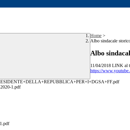
Home
>
Albo sindacale storic
Albo sindacal
11/04/2018 LINK al t
https://www.youtub
RESIDENTE+DELLA+REPUBBLICA+PER+I+DGSA+FF.pdf
20-1.pdf
1.pdf