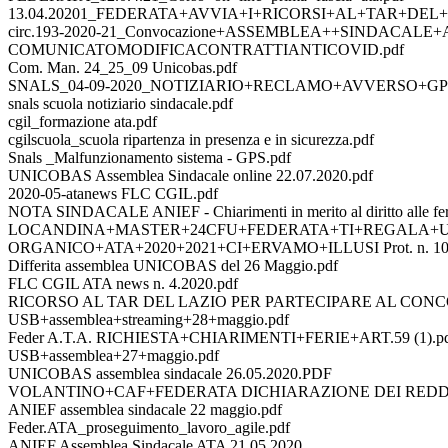
13.04.20201_FEDERATA+AVVIA+I+RICORSI+AL+TAR+DEL
circ.193-2020-21_Convocazione+ASSEMBLEA++SINDACALE+AN
COMUNICATOMODIFICACONTRATTIANTICOVID.pdf
Com. Man. 24_25_09 Unicobas.pdf
SNALS_04-09-2020_NOTIZIARIO+RECLAMO+AVVERSO+GPS
snals scuola notiziario sindacale.pdf
cgil_formazione ata.pdf
cgilscuola_scuola ripartenza in presenza e in sicurezza.pdf
Snals _Malfunzionamento sistema - GPS.pdf
UNICOBAS Assemblea Sindacale online 22.07.2020.pdf
2020-05-atanews FLC CGIL.pdf
NOTA SINDACALE ANIEF - Chiarimenti in merito al diritto alle fer
LOCANDINA+MASTER+24CFU+FEDERATA+TI+REGALA+UN
ORGANICO+ATA+2020+2021+CI+ERVAMO+ILLUSI Prot. n. 105
Differita assemblea UNICOBAS del 26 Maggio.pdf
FLC CGIL ATA news n. 4.2020.pdf
RICORSO AL TAR DEL LAZIO PER PARTECIPARE AL CONC
USB+assemblea+streaming+28+maggio.pdf
Feder A.T.A. RICHIESTA+CHIARIMENTI+FERIE+ART.59 (1).p
USB+assemblea+27+maggio.pdf
UNICOBAS assemblea sindacale 26.05.2020.PDF
VOLANTINO+CAF+FEDERATA DICHIARAZIONE DEI REDDI
ANIEF assemblea sindacale 22 maggio.pdf
Feder.ATA_proseguimento_lavoro_agile.pdf
ANIEF Assemblea Sindacale ATA 21.05.2020