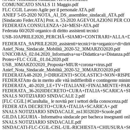
COMUNICATO SNALS 11 Maggio.pdf
FLC CGIL Lavoro Agile per il personale ATA.pdf
ANIEF 5-05-2020 NOTA_AI_DS_assemblee_sindacali_ATA.pdf
[Sindacato Feder.ATA] Prot. n. 53-2020 AGEVOLAZIONI P
FEDERATA CONSULENZA+24+MESI+ATA.pdf
Federata 60/2020 organico di diritto assistenti tecnici
USB-10APRILE2020_PERCHÃ+SIAMO+CONTRARI+ALLA+D
FEDERATA_9APRILE2020_assistenti+tecnici+in+organico+di+dirit
Anief_Nota_Sindacale_Mobilità_2020-52_30MARZO2020.pdf
UNICOBAS_02.04.2020_Informativa+su+Didattica+a+Distanza.pdf
Proteo+FLC CGIL_01.04.2020.pdf
USB_30MARZO2020_Proposta+MIUR+corona+virus.pdf
Anief_Nota_Sindacale_Mobilità_2020-52_30MARZO2020.pdf
FEDERATA48-2020_I+DIRIGENTI+SCOLASTICI+NON+RIS
FEDERATAtto da in merito alle vità indiffieribili e contingente minim
FEDERATA_40-2020_LE+TV+ITALIANE+FINALMENTE+PA
FEDERATA_36-2020DECRETO+CURA+ITALIA+SCARICA+S
SNALS NOTIZIARIO SINDACALE 2.pdf
[FLC CGIL] #CuraItalia_ le novità per i settori della conoscenza.pdf
FEDER ATA DECRETO+CURA+ITALIA+SCARICA+.pdf
SNALS NOTIZIARIO SINDACALE_ns13032020+Scuole.pdf
GILDA LIGURIA - Informativa sindacale per bacheca insegnanti onl
SNALS NOTIZIARIO SINDACALE.pdf
SINDACATI-FLC-CGIL-CISL-UIL-RICHIESTA+CHIUSURA+SCU