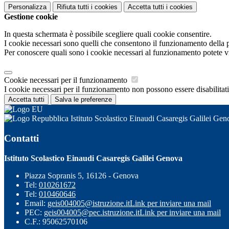
Personalizza
Rifiuta tutti
i cookies
Accetta tutti
i cookies
Gestione cookie
In questa schermata è possibile scegliere quali cookie consentire.
I cookie necessari sono quelli che consentono il funzionamento della pi
Per conoscere quali sono i cookie necessari al funzionamento potete v
Cookie necessari per il funzionamento
I cookie necessari per il funzionamento non possono essere disabilitati.
Accetta tutti
Salva le preferenze
Istituto Scolastico Einaudi Casaregis Galilei Gen
Contatti
Istituto Scolastico Einaudi Casaregis Galilei Genova
Piazza Sopranis 5, 16126 - Genova
Tel:
010261672
Tel:
010460646
Email:
geis004005@istruzione.it
Link per inviare una mail
PEC:
geis004005@pec.istruzione.it
Link per inviare una mail
C.F.: 95062570106