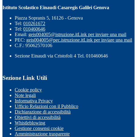
Istituto Scolastico Einaudi Casaregis Galilei Genova
Piazza Sopranis 5, 16126 - Genova
Tel:
010261672
Tel:
010460646
Email:
geis004005@istruzione.it
Link per inviare una mail
PEC:
geis004005@pec.istruzione.it
Link per inviare una mail
C.F.: 95062570106
Sezione Einaudi via Cristofoli 4 Tel. 010460646
Sezione Link Utili
Cookie policy
Note legali
Informativa Privacy
Ufficio Relazioni con il Pubblico
Dichiarazione di accessibilità
Obiettivi di accessibilità
Whistleblowing
Gestione consensi cookie
Amministrazione trasparente